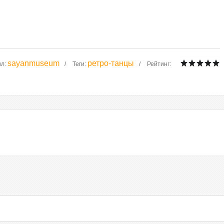
sayanmuseum
ретро-танцы
ил
:
Теги
:
Рейтинг
: