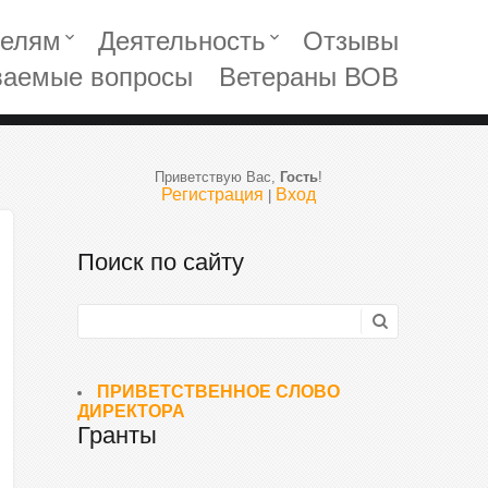
телям
Деятельность
Отзывы
keyboard_arrow_down
keyboard_arrow_down
ваемые вопросы
Ветераны ВОВ
Приветствую Вас
,
Гость
!
Регистрация
Вход
|
Поиск по сайту
ПРИВЕТСТВЕННОЕ СЛОВО
ДИРЕКТОРА
Гранты