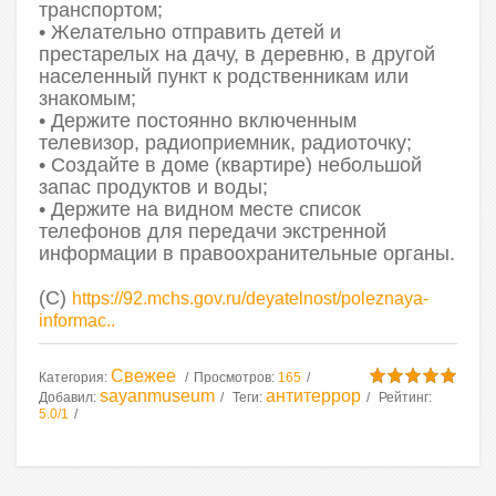
транспортом;
• Желательно отправить детей и
престарелых на дачу, в деревню, в другой
населенный пункт к родственникам или
знакомым;
• Держите постоянно включенным
телевизор, радиоприемник, радиоточку;
• Создайте в доме (квартире) небольшой
запас продуктов и воды;
• Держите на видном месте список
телефонов для передачи экстренной
информации в правоохранительные органы.
(С)
https://92.mchs.gov.ru/deyatelnost/poleznaya-
informac..
Свежее
Категория
:
Просмотров
:
165
sayanmuseum
антитеррор
Добавил
:
Теги
:
Рейтинг
:
5.0
/
1