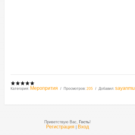
Меропрития
sayanm
Категория:
Просмотров:
205
Добавил:
Приветствую Вас
,
Гость
!
Регистрация
Вход
|