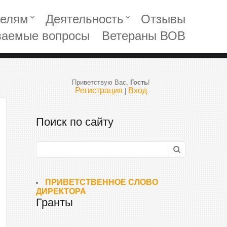
телям
Деятельность
Отзывы
keyboard_arrow_down
keyboard_arrow_down
ваемые вопросы
Ветераны ВОВ
Приветствую Вас
,
Гость
!
Регистрация
Вход
|
Поиск по сайту
ПРИВЕТСТВЕННОЕ СЛОВО
ДИРЕКТОРА
Гранты