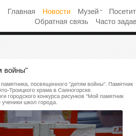
Главная
Новости
Музей
Посети
keyboard_arrow_down
Обратная связь
Часто зада
м войны"
памятника, посвященного "детям войны". Памятник
ято-Троицкого храма в Саяногорске.
ги городского конкурса рисунков "Мой памятник
 ученики школ города.