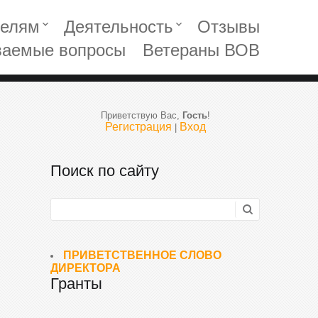
телям
Деятельность
Отзывы
keyboard_arrow_down
keyboard_arrow_down
ваемые вопросы
Ветераны ВОВ
Приветствую Вас
,
Гость
!
Регистрация
Вход
|
Поиск по сайту
ПРИВЕТСТВЕННОЕ СЛОВО
ДИРЕКТОРА
Гранты