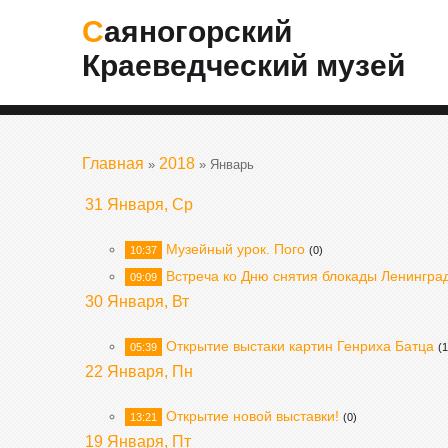
Саяногорский
Краеведческий музей
Главная
2018
»
»
Январь
31 Января, Ср
Музейный урок. Пого
10:37
(0)
Встреча ко Дню снятия блокады Ленингра
09:09
30 Января, Вт
Открытие выстаки картин Генриха Батца
05:39
(1
22 Января, Пн
Открытие новой выставки!
13:21
(0)
19 Января, Пт