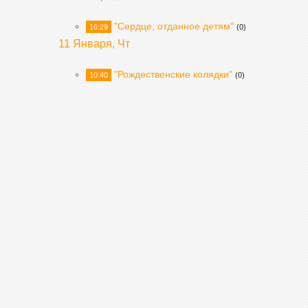
"Сердце, отданное детям"
16:29
(0)
11 Января, Чт
"Рождественские колядки"
10:40
(0)